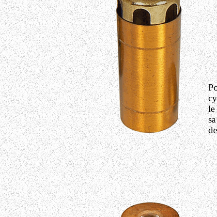
Po
cy
le
sa
de