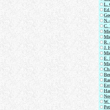
L. 
Ed.
Geo
N.-
C. 
Mic
Mic
R.
J. 
Mic
E. 
Mic
Cha
Ber
Rad
Ern
Har
Neg
W. 
Pet