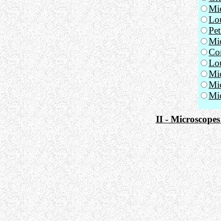
Mic
Lo
Pet
Mic
Com
Lou
Mi
Mic
Mic
II - Microscope