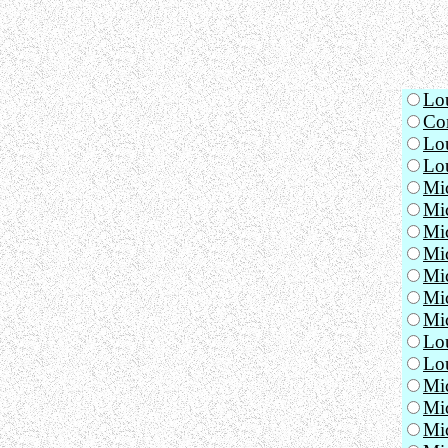
Lou
Com
Lou
Lo
Mi
Mic
Mic
Mic
Mic
Mic
Mic
Lo
Lou
Mic
Mic
Mic