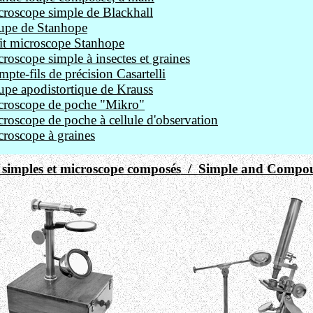
roscope simple de Blackhall
upe de Stanhope
it microscope Stanhope
roscope simple à insectes et graines
pte-fils de précision Casartelli
pe apodistortique de Krauss
croscope de poche "Mikro"
roscope de poche à cellule d'observation
roscope à graines
s simples et microscope composés
/
Simple and Compou