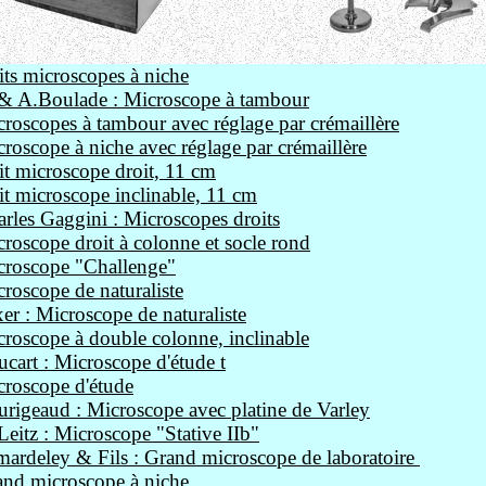
its microscopes à niche
 & A.Boulade : Microscope à tambour
roscopes à tambour avec réglage par crémaillère
roscope à niche avec réglage par crémaillère
it microscope droit, 11 cm
it microscope inclinable, 11 cm
rles Gaggini : Microscopes droits
roscope droit à colonne et socle rond
croscope "Challenge"
roscope de naturaliste
er : Microscope de naturaliste
roscope à double colonne, inclinable
cart : Microscope d'étude t
roscope d'étude
rigeaud : Microscope avec platine de Varley
Leitz : Microscope "Stative IIb"
ardeley & Fils : Grand microscope de laboratoire
nd microscope à niche