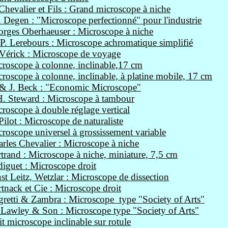
Chevalier et Fils : Grand microscope à niche
 Degen : "Microscope perfectionné" pour l'industrie
rges Oberhaeuser : Microscope à niche
P. Lerebours : Microscope achromatique simplifié
Vérick : Microscope de voyage
roscope à colonne, inclinable,17 cm
roscope à colonne, inclinable, à platine mobile, 17 cm
 & J. Beck : "Economic Microscope"
H. Steward : Microscope à tambour
roscope à double réglage vertical
Pilot : Microscope de naturaliste
roscope universel à grossissement variable
rles Chevalier : Microscope à niche
trand : Microscope à niche, miniature, 7,5 cm
iguet : Microscope droit
st Leitz, Wetzlar : Microscope de dissection
tnack et Cie : Microscope droit
retti & Zambra : Microscope type "Society of Arts"
Lawley & Son : Microscope type "Society of Arts"
it microscope inclinable sur rotule