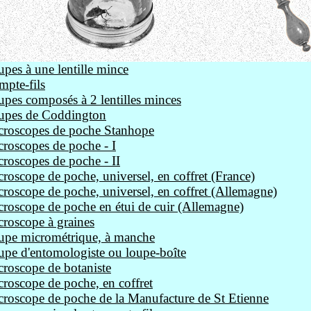
pes à une lentille mince
pte-fils
pes composés à 2 lentilles minces
upes de Coddington
croscopes de poche Stanhope
roscopes de poche - I
roscopes de poche - II
roscope de poche, universel, en coffret (France)
roscope de poche, universel, en coffret (Allemagne)
roscope de poche en étui de cuir (Allemagne)
roscope à graines
upe micrométrique, à manche
pe d'entomologiste ou loupe-boîte
roscope de botaniste
roscope de poche, en coffret
roscope de poche de la Manufacture de St Etienne