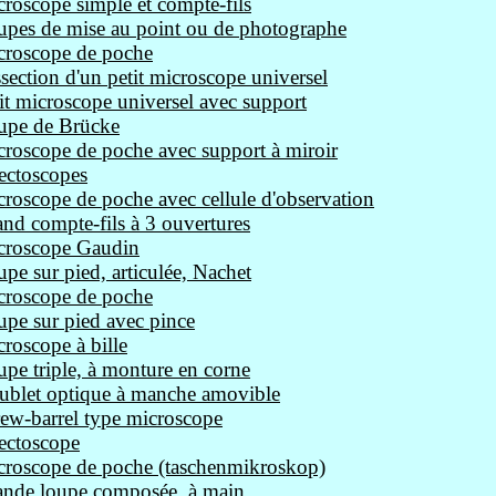
roscope simple et compte-fils
pes de mise au point ou de photographe
croscope de poche
section d'un petit microscope universel
it microscope universel avec support
upe de Brücke
roscope de poche avec support à miroir
ectoscopes
roscope de poche avec cellule d'observation
nd compte-fils à 3 ouvertures
croscope Gaudin
pe sur pied, articulée, Nachet
croscope de poche
pe sur pied avec pince
roscope à bille
pe triple, à monture en corne
ublet optique à manche amovible
ew-barrel type microscope
ectoscope
croscope de poche (taschenmikroskop)
ande loupe composée, à main