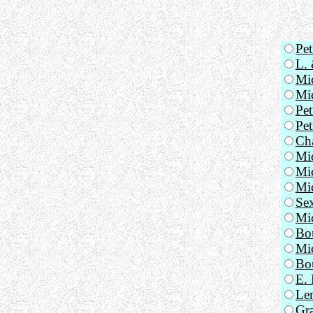
Pet
L.
Mic
Mic
Pet
Pet
Cha
Mic
Mi
Mic
Sex
Mic
Bou
Mic
Bou
E. 
Lem
Gra