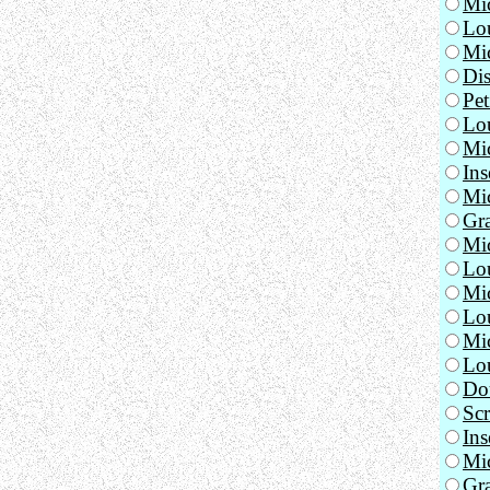
Mic
Lou
Mi
Dis
Pet
Lo
Mic
Ins
Mic
Gra
Mi
Lou
Mi
Lou
Mic
Lou
Do
Scr
Ins
Mi
Gr