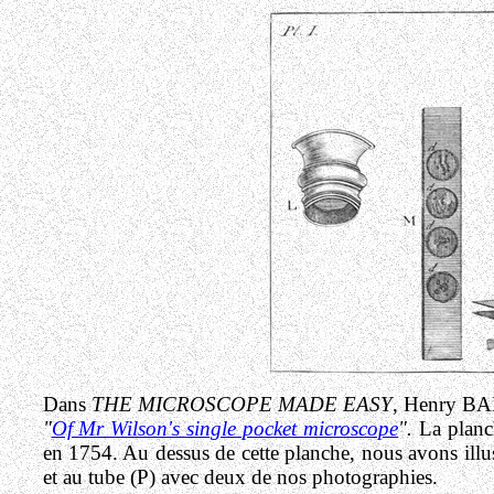
Dans
THE MICROSCOPE MADE EASY
, Henry BAK
"
Of Mr Wilson's single pocket microscope
".
La planc
en 1754. Au dessus de cette planche, nous avons illus
et au tube (P) avec deux de nos photographies.