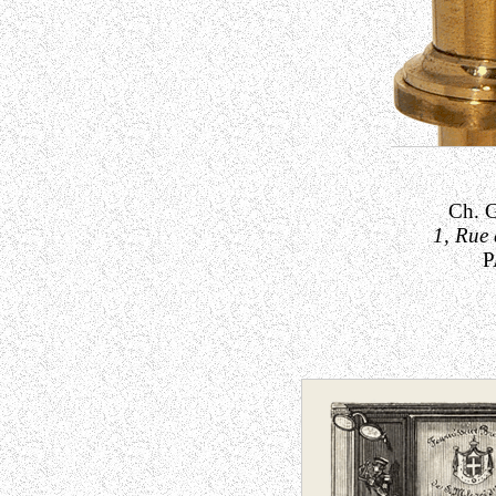
Ch. 
1, Rue 
P