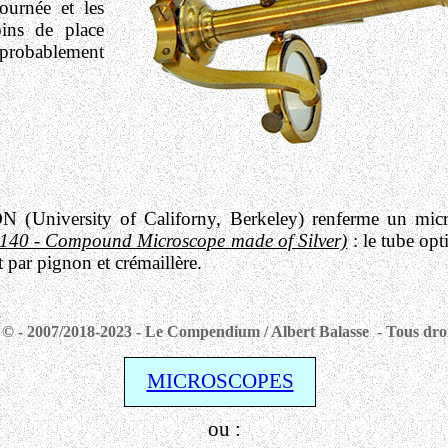
ournée et les
oins de place
 probablement
versity of Californy, Berkeley) renferme un microsc
140 - Compound Microscope made of Silver)
:
l
e tube opt
 par pignon et crémaillère.
© - 2007/2018-2023 - Le Compendium / Albert Balasse - Tous droi
MICROSCOPES
ou :