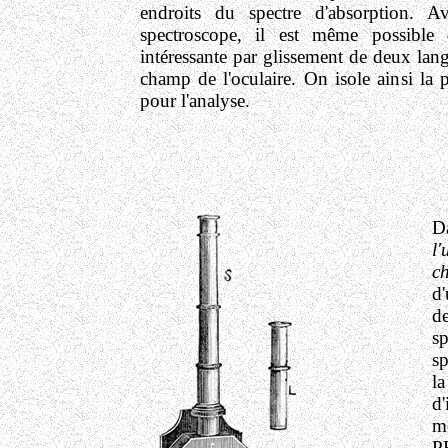
endroits du spectre d'absorption. 
spectroscope, il est même possible 
intéressante par glissement de deux lang
champ de l'oculaire. On isole ainsi la p
pour l'analyse.
D
l
ch
d'
de
sp
sp
la
d'
m
PE