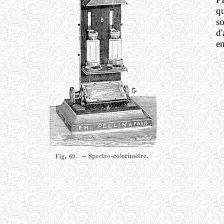
qu
so
d'
en